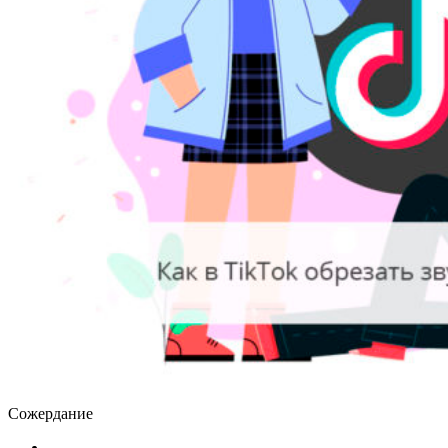
Сожердание