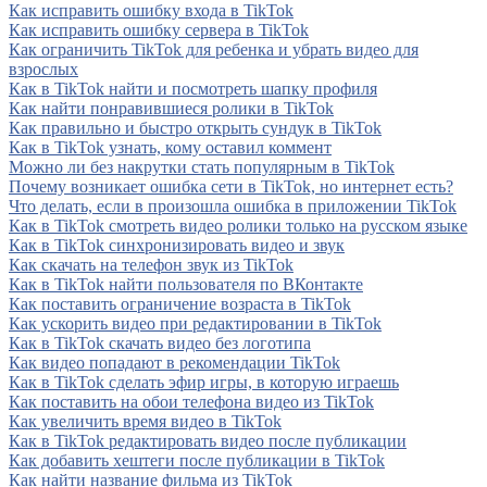
Как исправить ошибку входа в TikTok
Как исправить ошибку сервера в TikTok
Как ограничить TikTok для ребенка и убрать видео для
взрослых
Как в TikTok найти и посмотреть шапку профиля
Как найти понравившиеся ролики в TikTok
Как правильно и быстро открыть сундук в TikTok
Как в TikTok узнать, кому оставил коммент
Можно ли без накрутки стать популярным в TikTok
Почему возникает ошибка сети в TikTok, но интернет есть?
Что делать, если в произошла ошибка в приложении TikTok
Как в TikTok смотреть видео ролики только на русском языке
Как в TikTok синхронизировать видео и звук
Как скачать на телефон звук из TikTok
Как в TikTok найти пользователя по ВКонтакте
Как поставить ограничение возраста в TikTok
Как ускорить видео при редактировании в TikTok
Как в TikTok скачать видео без логотипа
Как видео попадают в рекомендации TikTok
Как в TikTok сделать эфир игры, в которую играешь
Как поставить на обои телефона видео из TikTok
Как увеличить время видео в TikTok
Как в TikTok редактировать видео после публикации
Как добавить хештеги после публикации в TikTok
Как найти название фильма из TikTok