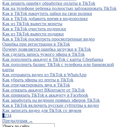
Как решить ошибку обработки оплаты в TikTok
Как на телефоне ребенка полностью заблокировать TikTok
Как в TikTok накрутить лайки на свои ролики
Как в TikTok добавить время в видеоролике
Как из TikTok вывести монеты
Как в TikTok очистить подписки
Как из TikTok вывести подарки
Как в TikTok посмотреть просмотренные видео
Ошибка при регистрации в TikTok
Почему появляется ошибка загрузки в TikTok
Как сделать запись чужого эфира в TikTok
Как пополнить аккаунт в TikTok с карты Сбербанка
Как пополнить баланс TikTok с телефона или банковской
карты
Как отправить видео из TikTok в WhatsApp
Как убрать эфиры из ленты в TikTok
Как отредактировать звук в TikTok
Как отвязать аккаунт ВКонтакте от TikTok
Как привязать TikTok к аккаунту в Facebook
Как заработать на ведении прямых эфиров TikTok
Как в TikTok включить русские субтитры к видео
Как записать видео для TikTok со звуком
1
2
3
4
Предыдущая →