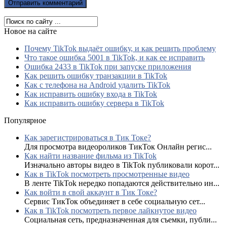
Новое на сайте
Почему TikTok выдаёт ошибку, и как решить проблему
Что такое ошибка 5001 в TikTok, и как ее исправить
Ошибка 2433 в TikTok при запуске приложения
Как решить ошибку транзакции в TikTok
Как с телефона на Android удалить TikTok
Как исправить ошибку входа в TikTok
Как исправить ошибку сервера в TikTok
Популярное
Как зарегистрироваться в Тик Токе?
Для просмотра видеороликов ТикТок Онлайн регис...
Как найти название фильма из TikTok
Изначально авторы видео в TikTok публиковали корот...
Как в TikTok посмотреть просмотренные видео
В ленте TikTok нередко попадаются действительно ин...
Как войти в свой аккаунт в Тик Токе?
Сервис ТикТок объединяет в себе социальную сет...
Как в TikTok посмотреть первое лайкнутое видео
Социальная сеть, предназначенная для съемки, публи...