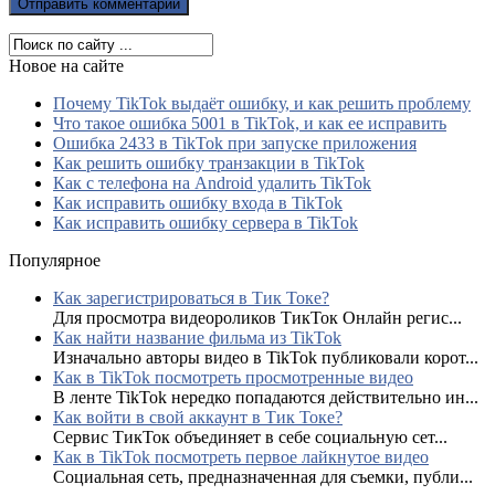
Новое на сайте
Почему TikTok выдаёт ошибку, и как решить проблему
Что такое ошибка 5001 в TikTok, и как ее исправить
Ошибка 2433 в TikTok при запуске приложения
Как решить ошибку транзакции в TikTok
Как с телефона на Android удалить TikTok
Как исправить ошибку входа в TikTok
Как исправить ошибку сервера в TikTok
Популярное
Как зарегистрироваться в Тик Токе?
Для просмотра видеороликов ТикТок Онлайн регис...
Как найти название фильма из TikTok
Изначально авторы видео в TikTok публиковали корот...
Как в TikTok посмотреть просмотренные видео
В ленте TikTok нередко попадаются действительно ин...
Как войти в свой аккаунт в Тик Токе?
Сервис ТикТок объединяет в себе социальную сет...
Как в TikTok посмотреть первое лайкнутое видео
Социальная сеть, предназначенная для съемки, публи...