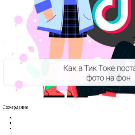
Сожердание