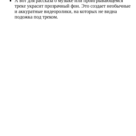
А вот для рассказа о музыке или проигрывающемся
треке украсит прозрачный фон. Это создает необычные
и аккуратные видеоролики, на которых не видна
подожка под треком.