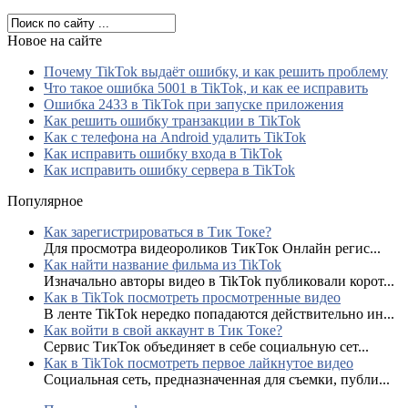
Новое на сайте
Почему TikTok выдаёт ошибку, и как решить проблему
Что такое ошибка 5001 в TikTok, и как ее исправить
Ошибка 2433 в TikTok при запуске приложения
Как решить ошибку транзакции в TikTok
Как с телефона на Android удалить TikTok
Как исправить ошибку входа в TikTok
Как исправить ошибку сервера в TikTok
Популярное
Как зарегистрироваться в Тик Токе?
Для просмотра видеороликов ТикТок Онлайн регис...
Как найти название фильма из TikTok
Изначально авторы видео в TikTok публиковали корот...
Как в TikTok посмотреть просмотренные видео
В ленте TikTok нередко попадаются действительно ин...
Как войти в свой аккаунт в Тик Токе?
Сервис ТикТок объединяет в себе социальную сет...
Как в TikTok посмотреть первое лайкнутое видео
Социальная сеть, предназначенная для съемки, публи...