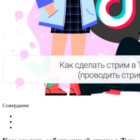
Сожердание